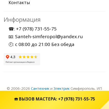
Контакты
Информация
+7 (978) 731-55-75
☎:
Santeh-simferopol@yandex.ru
📧:
с 08:00 до 21:00 Без обеда
🕗:
© 2006-2026
Сантехник
и
Электрик
Симферополь. ИП
Скляренко Андрей Владимирович ИНН 910230392360 |
☎️ ВЫЗОВ МАСТЕРА: +7 (978) 731-55-75
Не является офертой
, определяемой положениями
статьи 437(2) ГК РФ. Используя данный сайт, вы