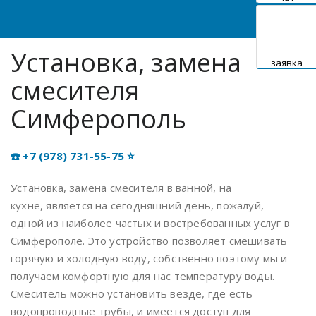
I
G
телеграм
A
Установка, замена
заявка
T
смесителя
I
O
Симферополь
N
☎️ +7 (978) 731-55-75 ⭐
Установка, замена смесителя в ванной, на
кухне, является на сегодняшний день, пожалуй,
одной из наиболее частых и востребованных услуг в
Симферополе. Это устройство позволяет смешивать
горячую и холодную воду, собственно поэтому мы и
получаем комфортную для нас температуру воды.
Смеситель можно установить везде, где есть
водопроводные трубы, и имеется доступ для