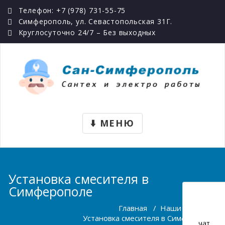
Телефон: +7 (978) 731-55-75
Симферополь, ул. Севастопольская 31Г.
Круглосуточно 24/7 – Без выходных
T
⬇️ МЕНЮ
O
G
G
L
Установка смесителя в
E
Симферополе
N
Главная
/
Наши услуги
/
A
Установка смесителя в Симферополе
V
чат