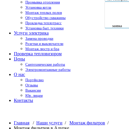
Промывка отопления
Установка котла
Монтаж теплых полов
Обустройство скважины
Прокладка теплотрасс
заявка
Установка быт. техники
Услуги электрика
Замена проводки
Розетки и выключатели
Монтаж люстр и бра
Проверка тепловизором
Цены
Сантехнические работы
Электромонтажные работы
О нас
Портфолио
Отзывы
Вакансии
Юр. лицам
Контакты
Монтаж фильтров в Алупке
Главная
/
Наши услуги
/
Монтаж фильтров
/
Монтаж фильтров в Алупке