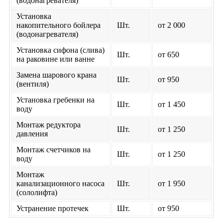
(водонагревателя)
Установка
накопительного бойлера
Шт.
от 2 000
(водонагревателя)
Установка сифона (слива)
Шт.
от 650
на раковине или ванне
Замена шарового крана
Шт.
от 950
(вентиля)
Установка гребенки на
Шт.
от 1 450
воду
Монтаж редуктора
Шт.
от 1 250
давления
Монтаж счетчиков на
Шт.
от 1 250
воду
Монтаж
канализационного насоса
Шт.
от 1 950
(сололифта)
Устранение протечек
Шт.
от 950