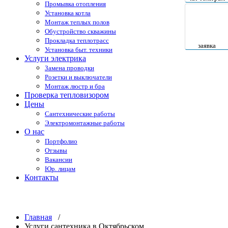
Промывка отопления
Установка котла
Монтаж теплых полов
Обустройство скважины
Прокладка теплотрасс
заявка
Установка быт. техники
Услуги электрика
Замена проводки
Розетки и выключатели
Монтаж люстр и бра
Проверка тепловизором
Цены
Сантехнические работы
Электромонтажные работы
О нас
Портфолио
Отзывы
Вакансии
Юр. лицам
Контакты
Услуги сантехника в Октябрьском
Главная
/
Услуги сантехника в Октябрьском